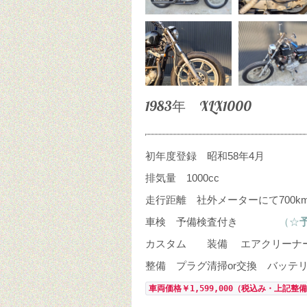
1983年 XLX1000
初年度登録 昭和58年4月
排気量 1000cc
走行距離 社外メーターにて700
車検 予備検査付き
（☆
カスタム 装備 エアクリーナー
整備 プラグ清掃or交換 バッテ
車両価格￥1,599,000（税込み・上記整