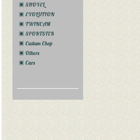
▣ SHOVEL
▣ EVOLUTION
▣ TWINCAM
▣ SPORTSTER
▣ Custum Chop
▣ Others
▣ Cars