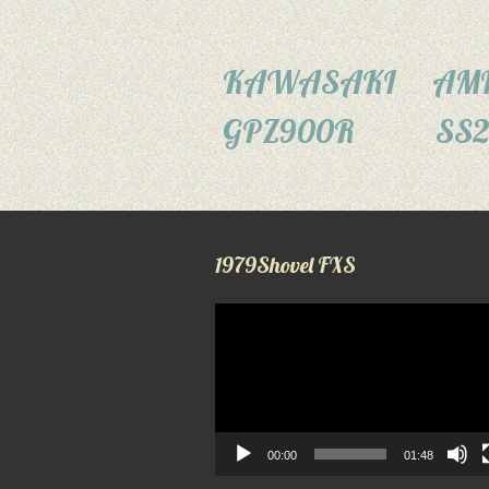
KAWASAKI
A
GPZ900R
SS
1979Shovel FXS
動
画
プ
レ
ー
ヤ
ー
00:00
01:48