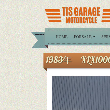
HOME
FORSALE
SER
1983年 XLX100