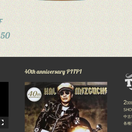
MF
250
40th anniversary PITPI
2
0
SH
中古
各種