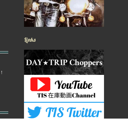
Links
！