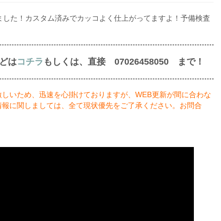
入庫しました！カスタム済みでカッコよく仕上がってますよ！予備検査
どは
コチラ
もしくは、直接 07026458050
まで！
激しいため、迅速を心掛けておりますが、WEB更新が間に合わな
情報に関しましては、全て現状優先をご了承ください。お問合