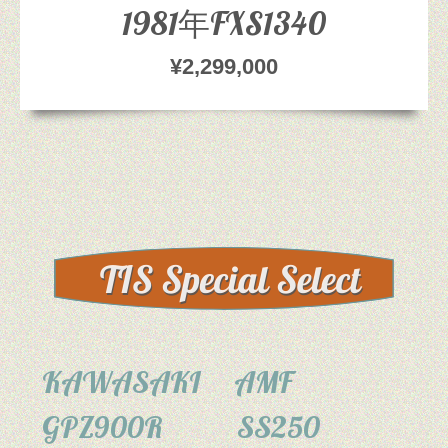
1981年FXS1340
¥2,299,000
KAWASAKI
AMF
GPZ900R
SS250