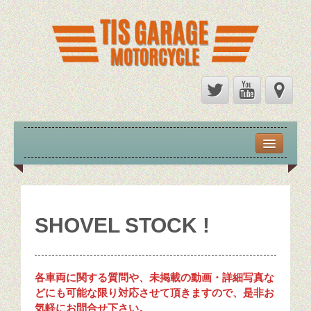
HOME
FORSALE
SHOVEL
SHOVEL STOCK !
EVOLUTION
各車両に関する質問や、未掲載の動画・詳細写真な
TWINCAM
どにも可能な限り対応させて頂きますので、是非お
気軽にお問合せ下さい。