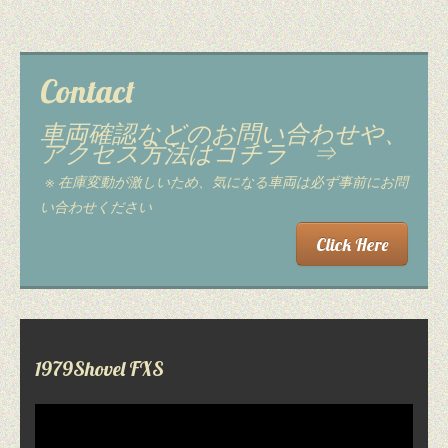
Contact
車両確認などのお問い合わせや、
アクセス方法はコチラ ⇒
※ 在庫変動が激しいため、気になる車両は必ず事前にお問
い合わせください
Click Here
1979Shovel FXS
動
画