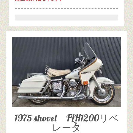
SPORTSTER
CUSTUM CHOP
OTHERS
CARS
SERVICE & SUPPORT
FAQ
CONTACT & ACCESS
ABOUT US
1975 shovel FLH1200リベ
レータ